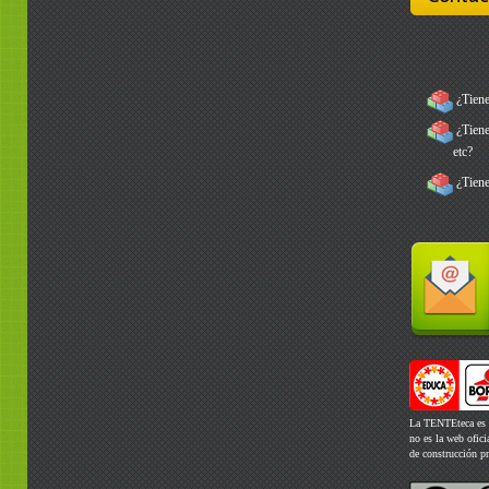
¿Tiene
¿Tienes
etc?
¿Tiene
La TENTEteca es 
no es la web ofic
de construcción p