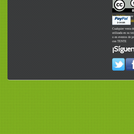
La TENTEteca
se 
Commons Atribuci
Cualquier venta d
utilizada en su to
o en eventos de p
con TENTE
¡Síguen