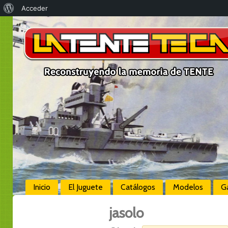
Acerca
Acceder
de
WordPress
Inicio
El Juguete
Catálogos
Modelos
Ga
jasolo