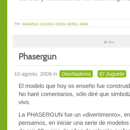
Tags:
diseñadores
,
escorpión
,
historia
,
inéditos
,
militar
by
Muti
Phasergun
10 agosto, 2009
in
Diseñadores
,
El Juguete
El modelo que hoy os enseño fue construido
No haré comentarios, sólo diré que simboliz
vivo.
La PHASERGUN fue un «divertimento», en
pensamos, en iniciar una serie de modelos c