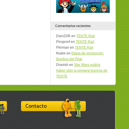
Comentarios recientes
DaniZAR
en
TENTE Rail
Pinyponf
en
TENTE Rail
Plinman
en
TENTE Rail
fisabe
en
Etapa de promoción:
Basílica del Pilar
Dravish
en
Star Wars podría
haber sido la primera licencia de
TENTE
Contacto