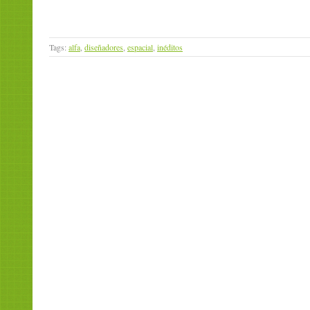
Tags:
alfa
,
diseñadores
,
espacial
,
inéditos