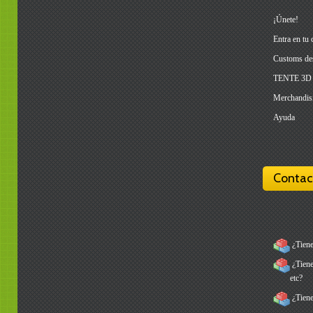
¡Únete!
Entra en tu 
Customs de
TENTE 3D
Merchandis
Ayuda
Contac
¿Tiene
¿Tienes
etc?
¿Tiene