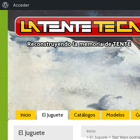
Acerca
Acceder
de
WordPress
Inicio
El Juguete
Catálogos
Modelos
Ga
El Juguete
Inicio
>
El Juguete
> Star Wars podría