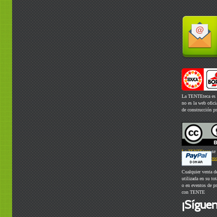
La TENTEteca es 
no es la web ofic
de construcción p
La TENTEteca
se 
Commons Atribuci
Cualquier venta d
utilizada en su to
o en eventos de p
con TENTE
¡Síguen