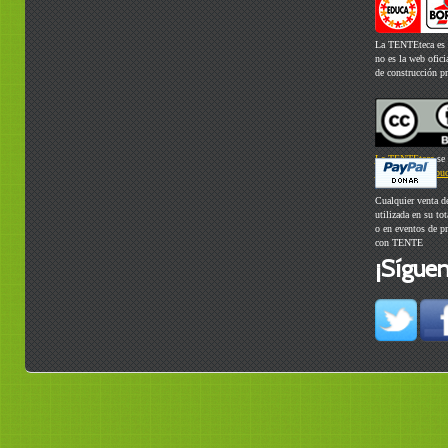
La TENTEteca es 
no es la web ofic
de construcción p
La TENTEteca
se 
Commons Atribuci
Cualquier venta d
utilizada en su to
o en eventos de p
con TENTE
¡Síguen