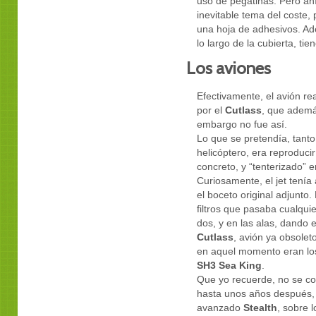
uso de pegatinas. Pero ah
inevitable tema del coste
una hoja de adhesivos. Ad
lo largo de la cubierta, tien
Los aviones
Efectivamente, el avión re
por el
Cutlass
, que ademá
embargo no fue así.
Lo que se pretendía, tanto 
helicóptero, era reproduci
concreto, y “tenterizado” 
Curiosamente, el jet tenía
el boceto original adjunto.
filtros que pasaba cualqui
dos, y en las alas, dando 
Cutlass
, avión ya obsolet
en aquel momento eran l
SH3 Sea King
.
Que yo recuerde, no se co
hasta unos años después,
avanzado
Stealth
, sobre 