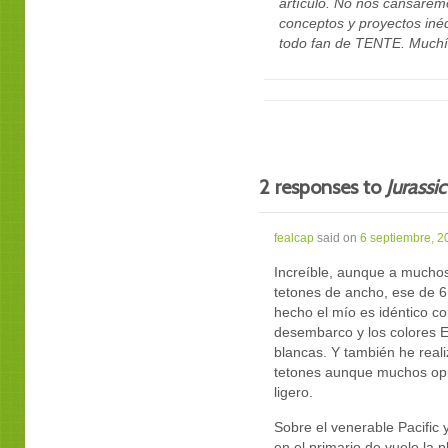
artículo. No nos cansarem
conceptos y proyectos inéd
todo fan de TENTE. Muchí
2 responses to
Jurassi
fealcap
said on
6 septiembre, 2
Increíble, aunque a muchos
tetones de ancho, ese de 6
hecho el mío es idéntico co
desembarco y los colores E
blancas. Y también he real
tetones aunque muchos op
ligero.
Sobre el venerable Pacific 
en el primario de vuelo la 