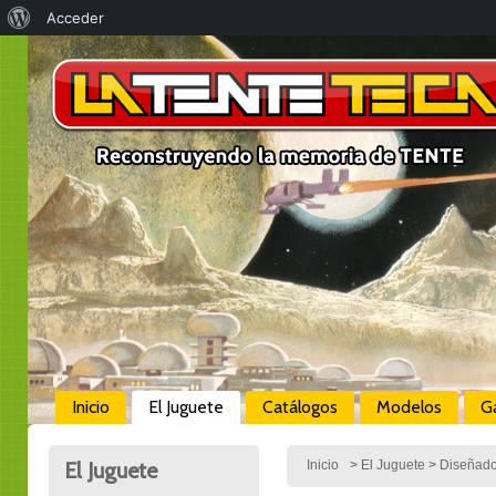
Acerca
Acceder
de
WordPress
Inicio
El Juguete
Catálogos
Modelos
Ga
El Juguete
Inicio
>
El Juguete
>
Diseñado