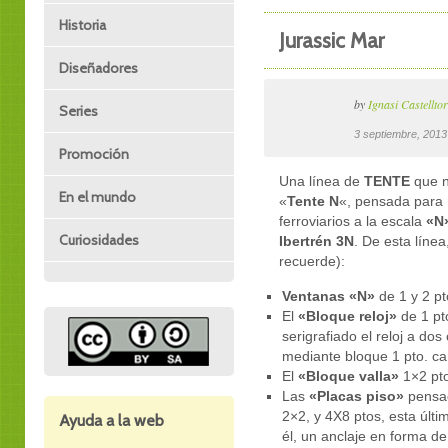
Historia
Jurassic Mar
Diseñadores
by
Ignasi Castelltor
Series
3 septiembre, 201
Promoción
Una línea de
TENTE
que n
En el mundo
«
Tente N
«, pensada para r
ferroviarios a la escala
«N»
Curiosidades
Ibertrén 3N
. De esta línea
recuerde):
Ventanas «N»
de 1 y 2 pto
El
«Bloque reloj»
de 1 pto
serigrafiado el reloj a dos
mediante bloque 1 pto. ca
El
«Bloque valla»
1×2 ptos
Las
«Placas piso»
pensad
2×2, y 4X8 ptos, esta últi
Ayuda a la web
él, un anclaje en forma de