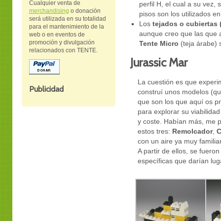
Cualquier venta de
perfil H, el cual a su vez
merchandising
o donación
pisos son los utilizados en
será utilizada en su totalidad
Los
tejados o cubiertas (
para el mantenimiento de la
aunque creo que las que a
web o en eventos de
promoción y divulgación
Tente Micro
(teja árabe)
relacionados con TENTE.
Jurassic Mar
La cuestión es que experi
Publicidad
construí unos modelos (que
que son los que aquí os pr
para explorar su viabilida
y coste. Habían más, me p
estos tres:
Remolcador
,
C
con un aire ya muy familiar
A partir de ellos, se fuero
específicas que darían lu