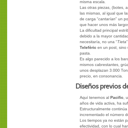
misma escala.
Las otras piezas, (botes, 
las mismas, al igual que l
de carga “
cantarían
” un p
que hacer unos más largos,
La dificultad principal est
debido a la mayor cantidad
necesitaría, no una “
Tieta
Telefèric
en un post, sino u
pasta.
Es algo parecido a los ba
mismos cabrestantes, grúa
unos desplazan 3.000 Tons
precio, en consonancia.
Diseños previos de
Aquí tenemos al
Pacific
, 
años de vida activa, ha su
Estructuralmente continúa
incrementado el número de
Los tiempos ya no están par
efectividad, con lo cual h