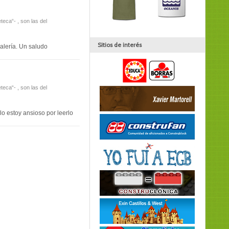
eca“- , son las del
Sitios de interés
galería. Un saludo
eca“- , son las del
o estoy ansioso por leerlo