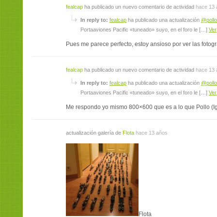
fealcap
ha publicado un nuevo comentario de actividad
hace 13 
In reply to:
fealcap
ha publicado una actualización
@pollo
Portaaviones Pacific «tuneado» suyo, en el foro le […]
Ver
Pues me parece perfecto, estoy ansioso por ver las fotogra
fealcap
ha publicado un nuevo comentario de actividad
hace 13 
In reply to:
fealcap
ha publicado una actualización
@pollo
Portaaviones Pacific «tuneado» suyo, en el foro le […]
Ver
Me respondo yo mismo 800×600 que es a lo que Pollo (Igna
actualización galería de
Flota
hace 13 años
Flota