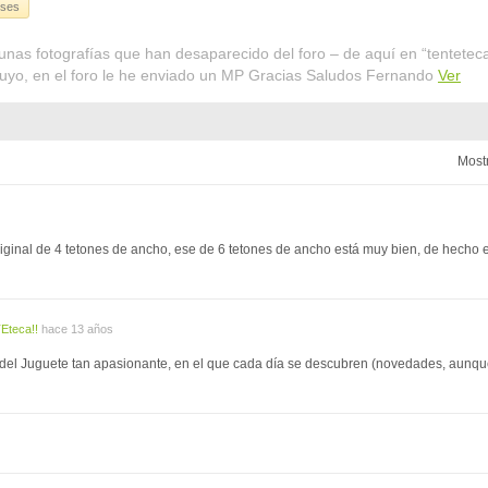
eses
nas fotografías que han desaparecido del foro – de aquí en “tenteteca“
suyo, en el foro le he enviado un MP Gracias Saludos Fernando
Ver
Mostr
ginal de 4 tetones de ancho, ese de 6 tetones de ancho está muy bien, de hecho el
Eteca!!
hace 13 años
do del Juguete tan apasionante, en el que cada día se descubren (novedades, aunq