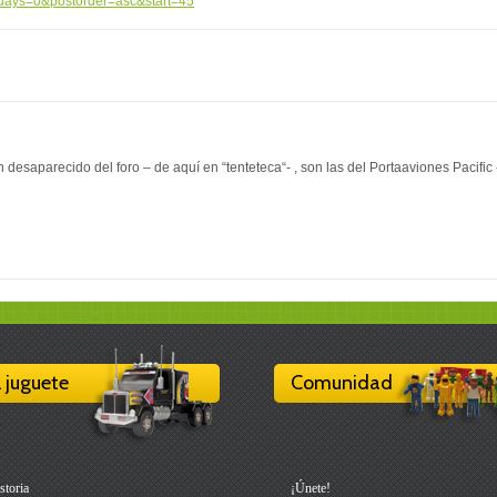
stdays=0&postorder=asc&start=45
desaparecido del foro – de aquí en “tenteteca“- , son las del Portaaviones Pacific
l juguete
Comunidad
storia
¡Únete!