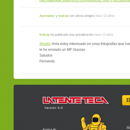
http://latentetk.superforos.com/viewtopic.php?t=801&po
Aparejador
y
fealcap
son ahora amigos
hace 13 años
fealcap
ha publicado una actualización
hace 13 años
@pollo
Hola estoy interesado en unas fotografías que han 
le he enviado un MP Gracias
Saludos
Fernando
E
Hi
Acerca de