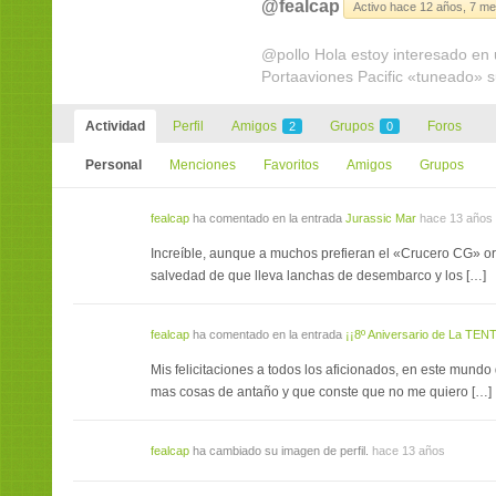
@fealcap
Activo hace 12 años, 7 m
@pollo Hola estoy interesado en u
Portaaviones Pacific «tuneado» 
Actividad
Perfil
Amigos
Grupos
Foros
2
0
Personal
Menciones
Favoritos
Amigos
Grupos
fealcap
ha comentado en la entrada
Jurassic Mar
hace 13 años
Increíble, aunque a muchos prefieran el «Crucero CG» ori
salvedad de que lleva lanchas de desembarco y los […]
fealcap
ha comentado en la entrada
¡¡8º Aniversario de La TENT
Mis felicitaciones a todos los aficionados, en este mun
mas cosas de antaño y que conste que no me quiero […]
fealcap
ha cambiado su imagen de perfil.
hace 13 años