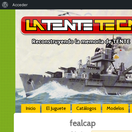
Acerca
Acceder
de
WordPress
Inicio
El Juguete
Catálogos
Modelos
fealcap