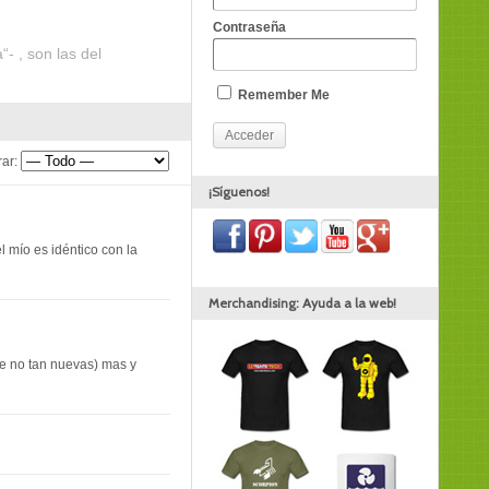
Contraseña
- , son las del
Remember Me
ar:
¡Síguenos!
 mío es idéntico con la
Merchandising: Ayuda a la web!
ue no tan nuevas) mas y