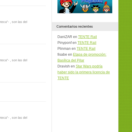
eca“- , son las del
Comentarios recientes
DaniZAR
en
TENTE Rail
Pinyponf
en
TENTE Rail
Plinman
en
TENTE Rail
fisabe
en
Etapa de promoción:
Basílica del Pilar
eca“- , son las del
Dravish
en
Star Wars podría
haber sido la primera licencia de
TENTE
eca“- , son las del