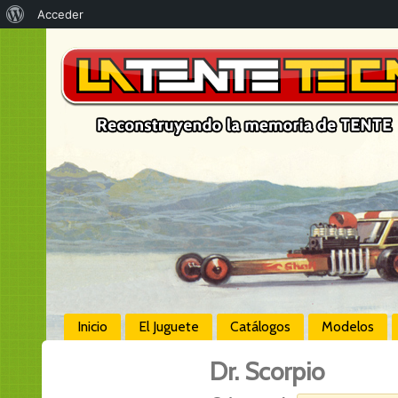
Acerca
Acceder
de
WordPress
Inicio
El Juguete
Catálogos
Modelos
Dr. Scorpio