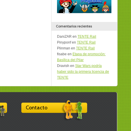
Comentarios recientes
DaniZAR
en
TENTE Rail
Pinyponf
en
TENTE Rail
Plinman
en
TENTE Rail
fisabe
en
Etapa de promoción:
Basílica del Pilar
Dravish
en
Star Wars podría
haber sido la primera licencia de
TENTE
Contacto