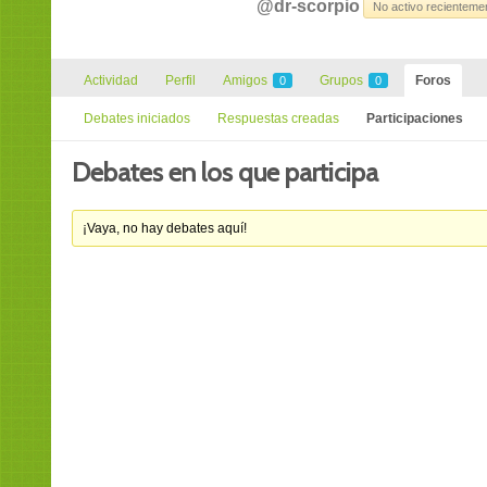
@dr-scorpio
No activo recienteme
Actividad
Perfil
Amigos
Grupos
Foros
0
0
Debates iniciados
Respuestas creadas
Participaciones
Debates en los que participa
¡Vaya, no hay debates aquí!