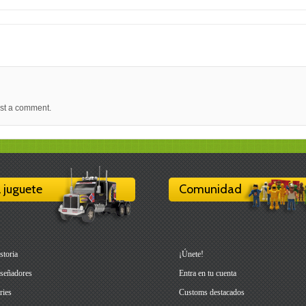
st a comment.
l juguete
Comunidad
storia
¡Únete!
señadores
Entra en tu cuenta
ries
Customs destacados