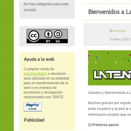
No hay categorías para esta
sección.
Bienvenidos a 
by
sergiexp
3 enero, 2013
Ayuda a la web
Cualquier venta de
merchandising
o donación
será utilizada en su totalidad
para el mantenimiento de la
web o en eventos de
promoción y divulgación
Saludos y bienvenido/a a 
relacionados con TENTE.
Muchas gracias por registr
entre nosotros y la web te 
información posible que u
Publicidad
1) Primeros pasos