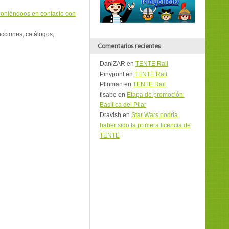
oniéndoos en contacto con
ucciones, catálogos,
Comentarios recientes
DaniZAR
en
TENTE Rail
Pinyponf
en
TENTE Rail
Plinman
en
TENTE Rail
fisabe
en
Etapa de promoción:
Basílica del Pilar
Dravish
en
Star Wars podría
haber sido la primera licencia de
TENTE