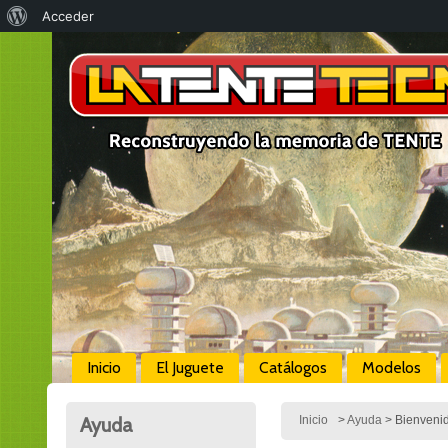
Acerca
Acceder
de
WordPress
Inicio
El Juguete
Catálogos
Modelos
Ayuda
Inicio
>
Ayuda
> Bienveni