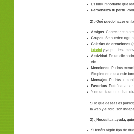
Es muy importante que le
Personaliza tu perfil
. Pod
2) ¿Qué puedo hacer en l
Amigos
. Conectar con ot
Grupos
. Se pueden agrup
Galerías de creaciones 
tutorial
y ya puedes empezar
Actividad
. En un clic pod
etc…
Menciones
. Podrás menci
Simplemente usa este for
Mensajes
. Podrás comuni
Favoritos
. Podrás marcar 
Y en un futuro, muchas ot
Si lo que deseas es partici
la web y el foro son indep
3) ¿Necesitas ayuda, quie
Si tenéis algún tipo de du