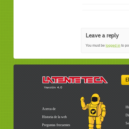
Leave a reply
You must be
logged in
to po
E
Hi
Acerca de
Di
Historia de la web
Se
Preguntas frecuentes