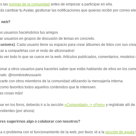
as las
normas de la comunidad
antes de empezar a participar en ella.
rás cambiar tu Avatar, gestionar las notificaciones que quieras recibir por correo ele
a web?
ros usuarios haciéndolos tus amigos
ar usuarios en grupos de discusión de temas en concreto.
(customs)
. Cada usuario tiene su espacio para crear álbumes de fotos con sus cre
 a compartirlas con el resto de aficionados!
rás ver todo lo que se cuece en la web. Artículos publicados, comentarios, modelos 
onar a otros usuarios para hacerles saber que estás hablando de ellos en los com
mato:
@nombredeusuario
carte con otros miembros de la comunidad utilizando la mensajería interna.
como favoritos todos aquellos contenidos que te interesen.
ras cosas más!
par en los foros, deberás ir a la sección
«Comunidad» -> «Foro»
y regístrate allí d
endientes (por ahora)
res sugerirnos algo o colaborar con nosotros?
da o problema con el funcionamiento de la web, por favor, id a la
sección de ayuda