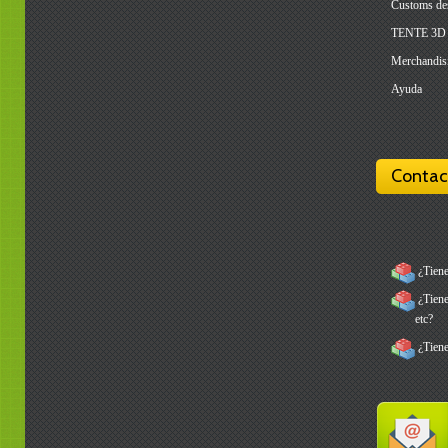
Customs de
TENTE 3D
Merchandis
Ayuda
Contac
¿Tiene
¿Tienes
etc?
¿Tiene