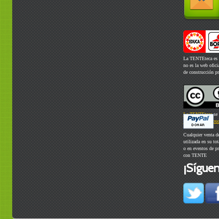
La TENTEteca es 
no es la web ofic
de construcción p
La TENTEteca
se 
Commons Atribuci
Cualquier venta d
utilizada en su to
o en eventos de p
con TENTE
¡Síguen