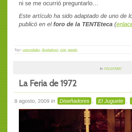
ni se me ocurrió preguntarlo…
Este artículo ha sido adaptado de uno de los
publicó en el
foro de la TENTEteca
(
enlac
Tags:
curiosidades
,
diseñadores
,
exin
,
mundo
by
TELEFERIC
La Feria de 1972
8 agosto, 2009
in
Diseñadores
,
El Juguete
,