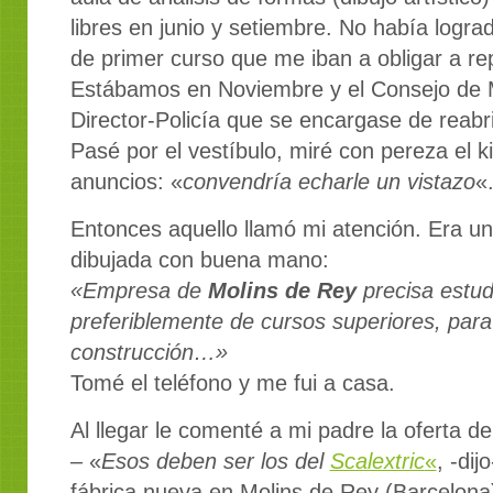
libres en junio y setiembre. No había logra
de primer curso que me iban a obligar a rep
Estábamos en Noviembre y el Consejo de M
Director-Policía que se encargase de reabri
Pasé por el vestíbulo, miré con pereza el k
anuncios: «
convendría echarle un vistazo
«
Entonces aquello llamó mi atención. Era una
dibujada con buena mano:
«Empresa de
Molins de Rey
precisa estud
preferiblemente de cursos superiores, para
construcción…»
Tomé el teléfono y me fui a casa.
Al llegar le comenté a mi padre la oferta de 
– «
Esos deben ser los del
Scalextric
«
, -di
fábrica nueva en Molins de Rey (Barcelona