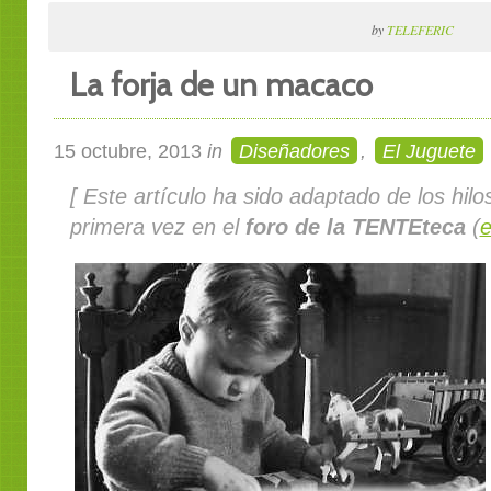
by
TELEFERIC
La forja de un macaco
15 octubre, 2013
in
Diseñadores
,
El Juguete
[ Este artículo ha sido adaptado de los hilo
primera vez en el
foro de la TENTEteca
(
e