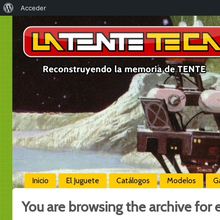
Acerca
Acceder
de
WordPress
Inicio
El Juguete
Catálogos
Modelos
Ga
You are browsing the archive for e