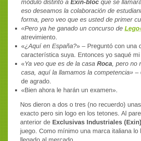
módulo distinto a
Exin-bloc
que se llamar
eso deseamos la colaboración de estudian
forma, pero veo que es usted de primer c
«Pero ya he ganado un concurso de
Lego
atrevimiento.
«
¿Aquí en España?
» – Preguntó con una 
característica suya. Entonces yo saqué mi t
«
Ya veo que es de la casa
Roca
, pero no
casa, aquí la llamamos la competencia»
– 
de agrado.
«Bien ahora le harán un examen».
Nos dieron a dos o tres (no recuerdo) una
exacto pero sin logo en los tetones. Al par
anterior de
Exclusivas Industriales (Exin
juego. Como mínimo una marca italiana lo 
llegado al mercado.