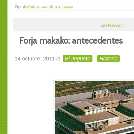
Tags:
diseñadores
,
exin
,
historia
,
macacos
by
TELEFERIC
Forja makako: antecedentes
14 octubre, 2011
in
El Juguete
,
Historia