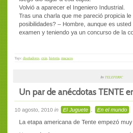
Volvió a aparecer el Ingeniero Industrial.
Tras una charla que me pareció propicia l
posibilidades? – Hombre, aunque es usted 
examen y teniendo ya un concurso de la co
Tags:
diseñadores
,
exin
,
historia
,
macacos
by
TELEFERIC
Un par de anécdotas TENTE e
10 agosto, 2010
in
El Juguete
,
En el mundo
La etapa americana de Tente empezó muy 